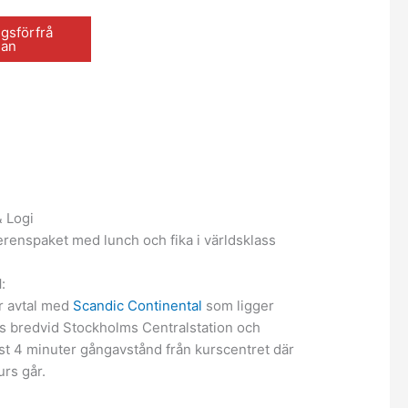
gsförfrå
gan
& Logi
renspaket med lunch och fika i världsklass
l
:
r avtal med
Scandic Continental
som ligger
s bredvid Stockholms Centralstation och
t 4 minuter gångavstånd från kurscentret där
urs går.