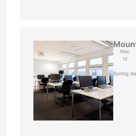
Mount
Max:
12
Rymlig da