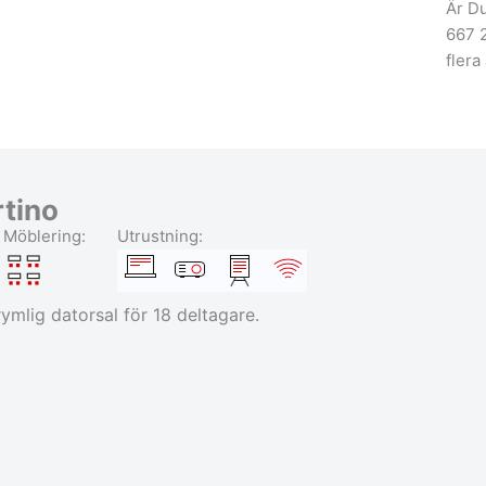
Är Du
667 2
flera
tino
Möblering:
Utrustning:
ymlig datorsal för 18 deltagare.