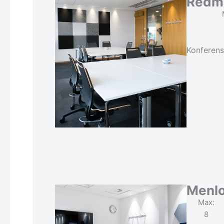
Redm
Konferens
Menlo
Max:
8