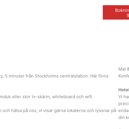
Boknin
Mat 
ity, 5 minuter från Stockholms centralstation. Här finns
Konfe
Hote
mduk eller stor tv-skärm, whiteboard och wifi.
Vi ha
preci
m och hälsa på oss, vi visar gärna lokalerna och lyssnar på
endas
din k