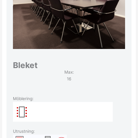
Bleket
Max:
16
Möblering:
Utrustning: