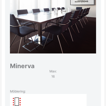
Minerva
Max:
16
Möblering: