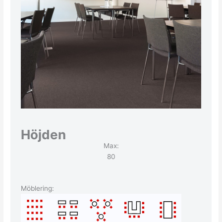
Höjden
Max:
80
Möblering: