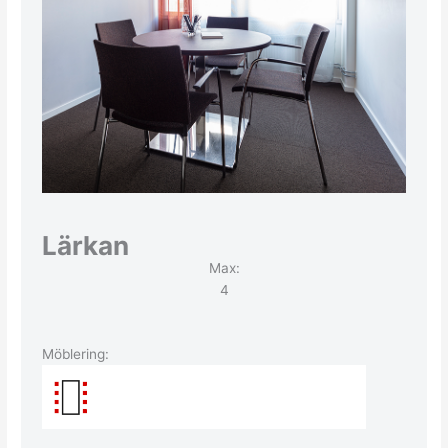
Lärkan
Max:
4
Möblering: