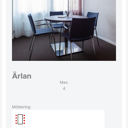
Ärlan
Max:
4
Möblering: